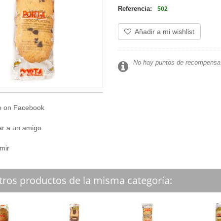
Referencia:
502
Añadir a mi wishlist
No hay puntos de recompensa 
e on Facebook
ar a un amigo
mir
tros productos de la misma categoría: