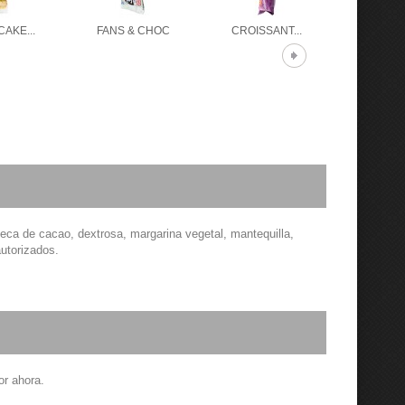
AKE...
FANS & CHOC
CROISSANT...
CROISS
teca de cacao, dextrosa, margarina vegetal, mantequilla,
autorizados.
or ahora.