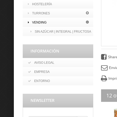
HOSTELERÍA
TURRONES
VENDING
SIN AZÚCAR | INTEGRAL | FRUCTOSA
INFORMACIÓN
Shar
AVISO LEGAL
Envi
EMPRESA
Impri
ENTORNO
12 o
NEWSLETTER