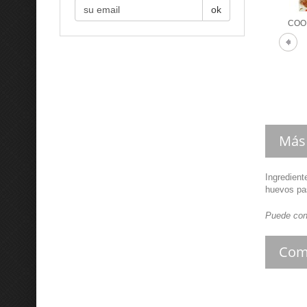
ok
COOK
Más
Ingredient
huevos pas
Puede cont
Com